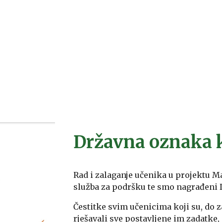
Državna oznaka k
Rad i zalaganje učenika u projektu M
služba za podršku te smo nagrađeni
Čestitke svim učenicima koji su, do 
rješavali sve postavljene im zadatke