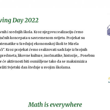
ving Day 202
2
nih i srednjih škola. Kroz njegovu realizaciju ćemo
jučnih koncepata u savremenom svijetu. Projekat su
atematike u Srednjoj ekonomskoj školi te Mirela
i". K
roz
projekat ćemo
realiz
ovati
sadržaj
e
iz brojnih
dmeta, likovne kulture, inofmatike, historije,.. Posebnu
 će aktivnosti biti osmišljene tako da se maksimizira
ežiti Svjetski dan štednje u svojim školama
.
Math is everywhere