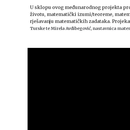
U sklopu ovog međunarodnog projekta pro
životu, matematički izumi/teoreme, matem
rješavanju matematičkih zadataka. Projek
Turske te Mirela Avdibegović, nastavnica matema