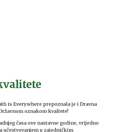
valitete
ath is Everywhere prepoznala je i Dravna
 Državnom oznakom kvaltete!
zadnjeg časa ove nastavne godine, vrijedno
, a učestvovanjem u zajedničkim