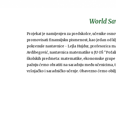
World Sa
Projekat je namijenjen za predskolce, učenike osnov
promovisati finansijsku pismenost, kao jedan od kl
pokrenule
nastavnice - Lejla Hujdur, profesorica m
Avdibegović, nastavnica matematike u JU OŠ "Pofalić
školskih predmeta: matematike, ekonomske grupe pre
pažnju ćemo obratiti na saradnju među učenicima, te
vršnjačko i saradničko učenje. Obavezno ćemo obilj