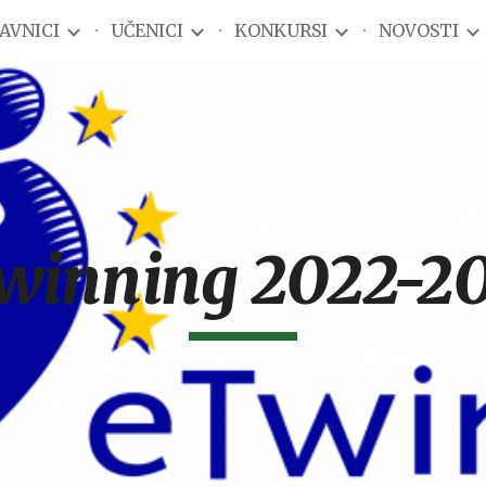
AVNICI
UČENICI
KONKURSI
NOVOSTI
ip to main content
Skip to navigat
winning 2022-20