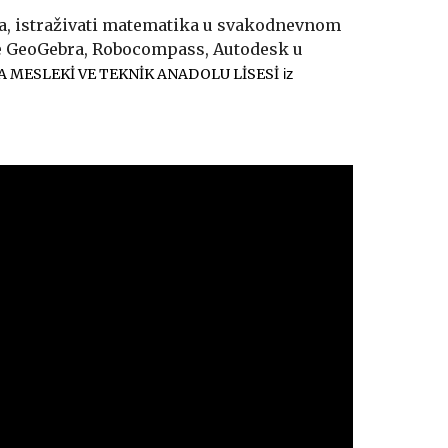
a, istraživati matematika u svakodnevnom
te GeoGebra, Robocompass, Autodesk u
A MESLEKİ VE TEKNİK ANADOLU LİSESİ
iz