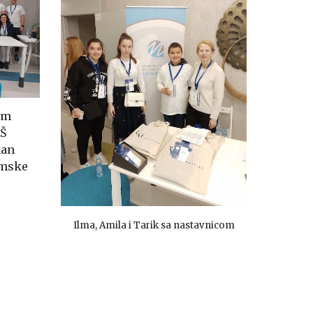
im
OŠ
man
omske
Ilma, Amila i Tarik sa nastavnicom