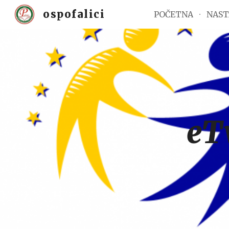
ospofalici
POČETNA
NAST
Sk
eT