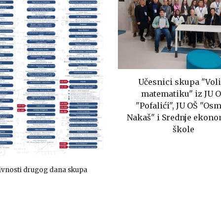
Učesnici skupa "Vol
matematiku" iz JU 
"Pofalići", JU OŠ "Os
Nakaš" i Srednje ekon
škole
ivnosti drugog dana skupa