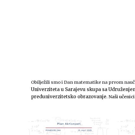
Obilježili smo i Dan matematike na prvom na
Univerziteta u Sarajevu skupa sa Udruženjem
preduniverzitetsko obrazovanje
. Naši učenic