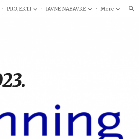
PROJEKTI
JAVNE NABAVKE
More
ion
23.