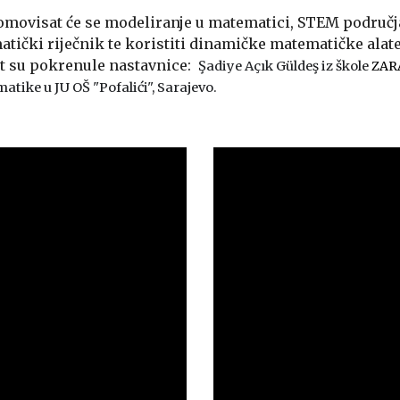
movisat će se modeliranje u matematici, STEM područj
atički riječnik te koristiti dinamičke matematičke ala
at su pokrenule nastavnice:
Şadiye Açık Güldeş
iz škole
ZAR
tike u JU OŠ "Pofalići", Sarajevo.