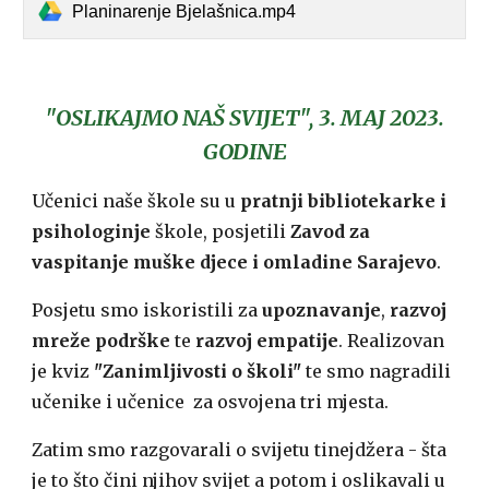
Planinarenje Bjelašnica.mp4
"OSLIKAJMO NAŠ SVIJET", 3. MAJ 2023.
GODINE
Učenici naše škole su u
pratnji bibliotekarke i
psihologinje
škole, posjetili
Zavod za
vaspitanje muške djece i omladine Sarajevo
.
Posjetu smo iskoristili za
upoznavanje
,
razvoj
mreže podrške
te
razvoj empatije
. Realizovan
je kviz
"Zanimljivosti o školi"
te smo nagradili
učenike i učenice za osvojena tri mjesta.
Zatim smo razgovarali o svijetu tinejdžera - šta
je to što čini njihov svijet a potom i oslikavali u