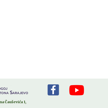
na Čauševića 1
,