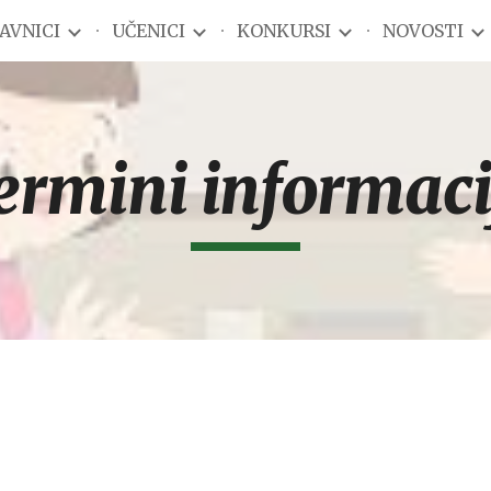
AVNICI
UČENICI
KONKURSI
NOVOSTI
ip to main content
Skip to navigat
ermini informaci