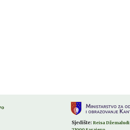
vo
Sjedište:
Reisa Džemaludi
71000 Sarajevo