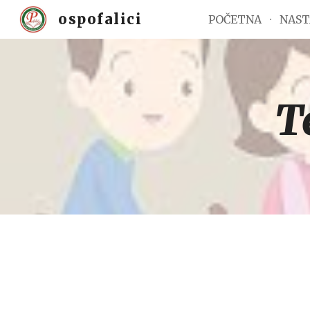
ospofalici
POČETNA
NAST
Sk
T